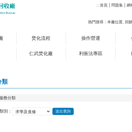
首頁
問題集
網
:::
熱門搜尋：
本廠位置
回
廠
焚化流程
操作營運
仁武焚化廠
利衝法專區
分類
服務分類
類別：