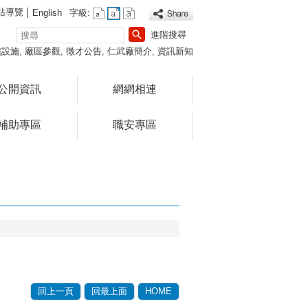
站導覽
English
字級:
搜
進階搜尋
尋
饋設施
廠區參觀
徵才公告
仁武廠簡介
資訊新知
公開資訊
網網相連
補助專區
職安專區
回上一頁
回最上面
HOME